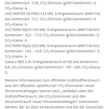
km) kombiniert: 13,8; CO
-Emission (g/km) kombiniert: 0;
2
CO
-Klasse: A.
2
UNCHARTED 58 FWD (123 kW): Energieverbrauch (kWh/100
km) kombiniert: 13,7; CO
-Emission (g/km) kombiniert: 0;
2
CO
-Klasse: A.
2
SOLTERRA MJ23 (160 kW): Energieverbrauch (kWh/100 km)
kombiniert: 16,0 - 17,9; CO
-Emission (g/km) kombiniert: 0;
2
CO
-Klasse: A.
2
SOLTERRA MJ26 (252 kW): Energieverbrauch (kWh/100 km)
kombiniert: 14,6 – 15,8; CO
-Emission (g/km) kombiniert: 0;
2
CO
-Klasse: A.
2
Subaru BRZ 2.4i: Energieverbrauch (l/100 km) kombiniert:
8,8; CO
-Emission (g/km) kombiniert: 199 - 200; CO
-Klasse:
2
2
G.
Weitere Informationen zum offiziellen Kraftstoffverbrauch
und den offiziellen spezifischen CO
-Emissionen neuer
2
Personenkraftwagen können dem „Leitfaden über den
Kraftstoffverbrauch, die CO
-Emissionen und den
2
Stromverbrauch neuer Personenkraftwagen“ entnommen
werden, der an allen Verkaufsstellen und bei der Deutschen